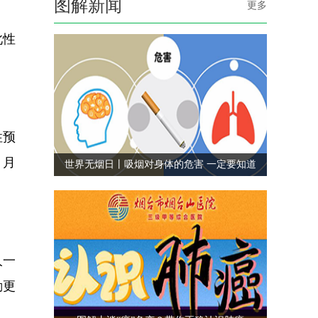
图解新闻
更多
此性
性预
，月
世界无烟日丨吸烟对身体的危害 一定要知道
人一
勤更