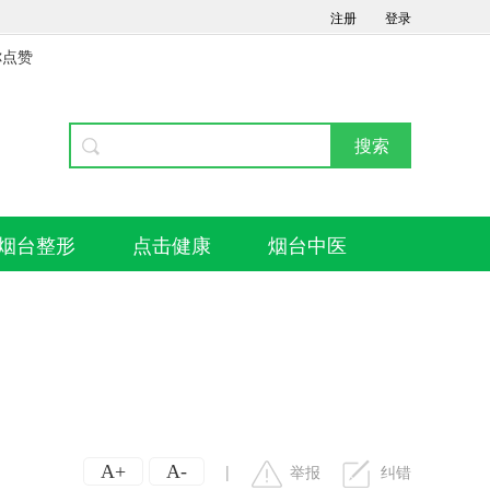
注册
登录
你点赞
烟台整形
点击健康
烟台中医
A+
A-
|
举报
纠错