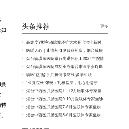
其
头条推荐
更多
上妇
高难度Y型主动脉瓣环扩大术开启治疗新时
医暖人心｜止痛药引发致命药疹，烟台毓璜
烟台毓璜顶医院举行离退休职工2024年院情
烟台毓璜顶医院成功承办烟台市医学会疼痛
毓医“益”起行 共筑健康防线|多学科联
“业务院长”张畅：扎根基层，用心用情守
和换
烟台中西医肛肠医院11-12月医联体专家坐
皮
烟台中西医肛肠医院9-10月医联体专家坐诊
构特
烟台中西医肛肠医院7-8月医联体专家坐诊
要。
烟台中西医肛肠医院5-6月医联体专家坐诊