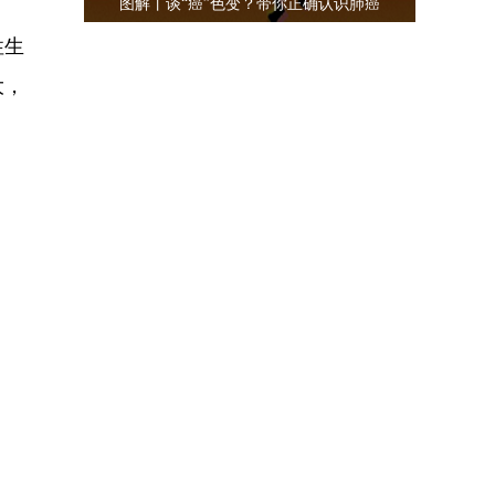
图解丨谈“癌”色变？带你正确认识肺癌
性生
大，