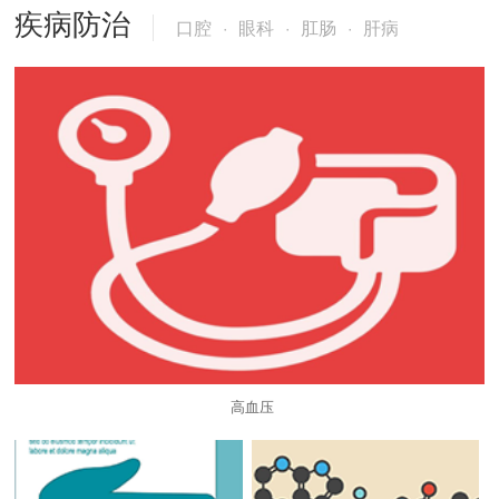
疾病防治
口腔
·
眼科
·
肛肠
·
肝病
高血压