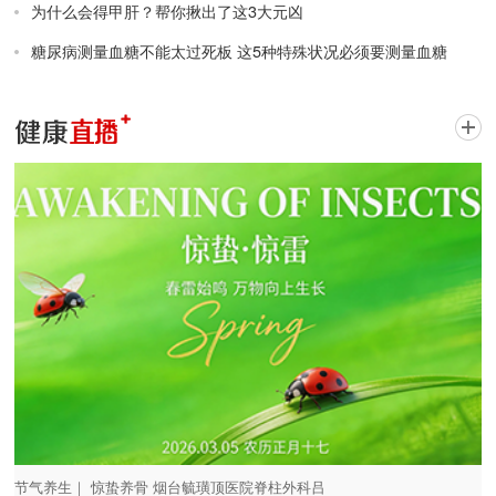
为什么会得甲肝？帮你揪出了这3大元凶
糖尿病测量血糖不能太过死板 这5种特殊状况必须要测量血糖
节气养生｜ 惊蛰养骨 烟台毓璜顶医院脊柱外科吕