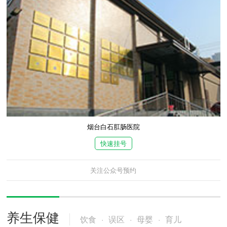
烟台白石肛肠医院
快速挂号
关注公众号预约
养生保健
饮食
·
误区
·
母婴
·
育儿