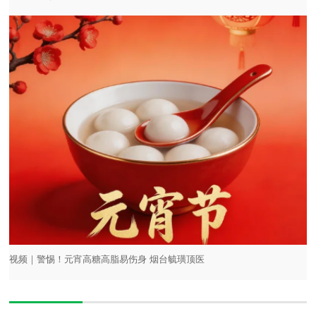
视频｜警惕！元宵高糖高脂易伤身 烟台毓璜顶医