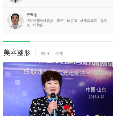
于宏志
擅长治萎缩性胃炎、胃癌、糖尿病、糖尿病坏疽、脉管
炎、结肠炎...
美容整形
知识
·
优惠